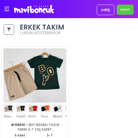
GIRIŞ
ERKEK TAKIM
1 ÜRÜN GÖSTERİLİYOR
Koyu Yeşil
Siyah
Kırmızı
Turuncu
Beyaz
Turkuaz
Bej
Gri