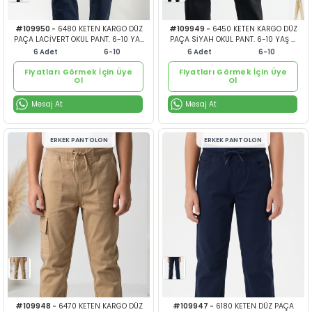
Mavi Boncuğun En Özel
Mavi Boncu
Ürünlerini Görmek İçin
Ürünlerini 
Hemen Ücretsiz Üye Ol!
Hemen Ücret
Ücretsiz Üye Ol
Ücretsi
Mesaj At
Mesaj At
veya
ve
Giriş Yap
Giri
Fiyatları Görmek İçin Üye
Fiyatları Görmek İçin Ü
Ol
Ol
#109954 -
1070 SATEN DÜZ PAÇA
#109953 -
5180 KET
BEJ OKUL PANT.6-10 YAŞ 6 ADET
OKUL ŞORT ETEK 6-
#153.512.1070
#153.512.5
6
Adet
6-10
6
Adet