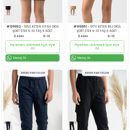
Mavi Boncuğun En Özel
Mavi Boncu
Ürünlerini Görmek İçin
Ürünlerini 
Hemen Ücretsiz Üye Ol!
Hemen Ücret
Ücretsiz Üye Ol
Ücretsi
veya
ve
Mesaj At
Mesaj At
Giriş Yap
Giri
Fiyatları Görmek İçin Üye
Fiyatları Görmek İçin Ü
Ol
Ol
#109956 -
1080 SATEN DÜZ PAÇA
#109955 -
1050 SAT
LACİVERT OKUL PANT.6-10 YAŞ 6
SİYAH OKUL PANT.6-1
ERKEK PANTOLON
ERKEK P
ADET
#153.512.1
6
Adet
6-10
6
Adet
#153.512.1080