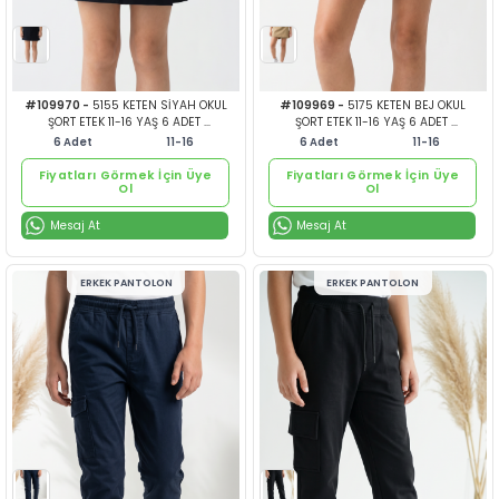
veya
ve
Mesaj At
Mesaj At
Giriş Yap
Giri
KIZ ŞORT-KAPRİ-ETEK
KIZ ŞORT-
Fiyatları Görmek İçin Üye
Fiyatları Görmek İçin Ü
Ol
Ol