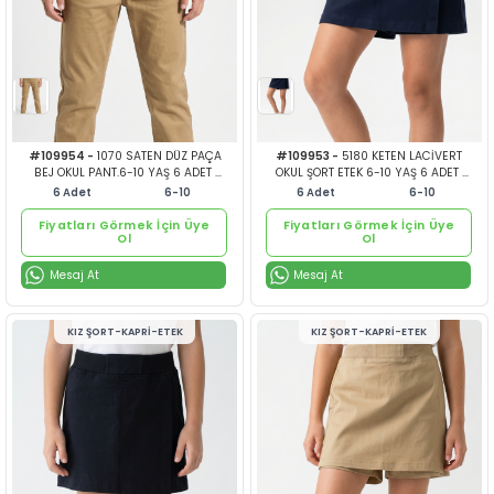
Mesaj At
Mesaj At
Fiyatları Görmek İçin Üye
Fiyatları Görmek İçin Ü
Ol
Ol
#109958 -
7150 KOMPAK DÜZ PAÇA
#109957 -
7170 KOM
ERKEK PANTOLON
ERKEK P
SİYAH OKUL PANT.6-10 YAŞ 6 ADET
BEJ OKUL PANT.6-10 
#153.512.7150
#153.512.7
6
Adet
6-10
6
Adet