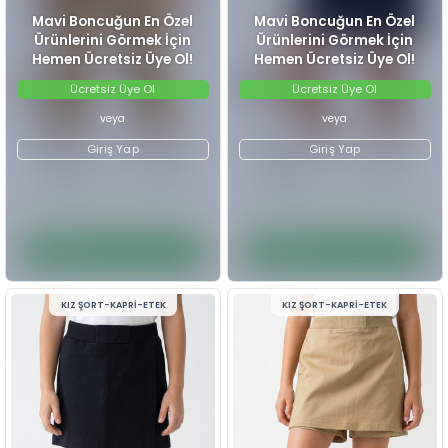
ERKEK PANTOLON
KIZ ŞORT-
Mavi Boncuğun En Özel
Mavi Boncu
Fiyatları Görmek İçin Üye
Fiyatları Görmek İçin Ü
Ol
Ol
Ürünlerini Görmek İçin
Ürünlerini 
Hemen Ücretsiz Üye Ol!
Hemen Ücret
#109972 -
1075 SATEN DÜZ PAÇA
#109971 -
5185 KET
Ücretsiz Üye Ol
Ücretsi
BEJ OKUL PANT.11-16 YAŞ 6 ADET
OKUL ŞORT ETEK 11-16
#153.512.1075
#153.512.5
6
Adet
11-16
6
Adet